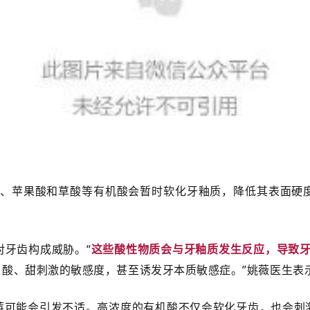
酸、苹果酸和草酸等有机酸会暂时软化牙釉质，降低其表面硬
对牙齿构成威胁。“
这些酸性物质会与牙釉质发生反应，导致牙
、酸、甜刺激的敏感度，甚至诱发牙本质敏感症。”姚薇医生表
莓可能会引发不适。高浓度的有机酸不仅会软化牙齿，也会刺