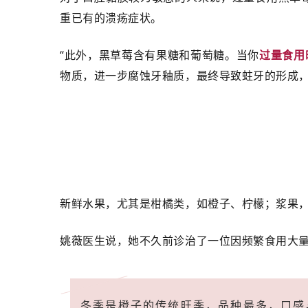
重已有的溃疡症状。
“此外，黑草莓含有果糖和葡萄糖。当你
过量食用
物质，进一步腐蚀牙釉质，最终导致蛀牙的形成
新鲜水果，尤其是柑橘类，如橙子、柠檬；浆果
姚薇医生说，她不久前诊治了一位因频繁食用大
冬季是橙子的传统旺季，品种最多，口感