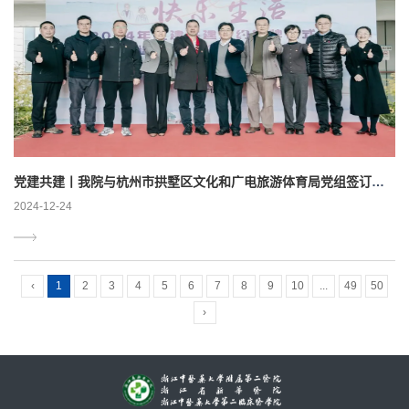
党建共建丨我院与杭州市拱墅区文化和广电旅游体育局党组签订党建共建协议
2024-12-24
‹
1
2
3
4
5
6
7
8
9
10
...
49
50
›