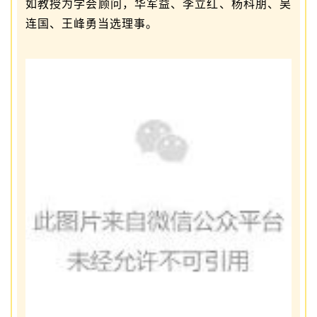
如教授为学会顾问，华军益、李立红、杨科朋、吴
连国、王峰勇当选理事。