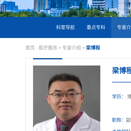
科室导航
重点专科
专家介
首页
-
医疗服务
>
专家介绍
>
梁博程
梁博
学历：
职称：
副