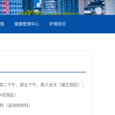
馆
健康管理中心
护理资讯
周二下午、周五下午、周六全天（潮王院区）；
申花院区）
科（运动创伤科）