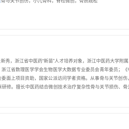
:
骨与关节创伤，小儿骨科，脊柱微创，骨质疏松
新秀，浙江省中医药“新苗”人才培养对象，浙江中医药大学附属第
，浙江省数理医学学会生物医学大数据专业委员会青年委员；《
金委面上项目资助，国家公派访问学者资格。从事骨与关节创伤
临床研修。擅长中医药结合微创技术治疗复杂性骨与关节损伤、骨