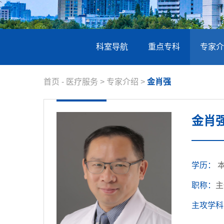
科室导航
重点专科
专家介
首页
-
医疗服务
>
专家介绍
>
金肖强
金肖
学历：
职称：
主
主攻学科