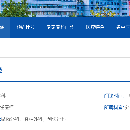
绍
预约挂号
专家专科门诊
医疗特色
名中医
强
本科
门诊时间：
任医师
所属科室:
外
:
显微外科，脊柱外科，创伤骨科