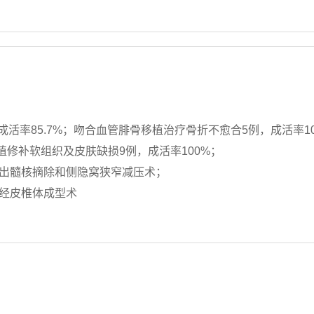
活率85.7%；吻合血管腓骨移植治疗骨折不愈合5例，成活率10
修补软组织及皮肤缺损9例，成活率100%；
突出髓核摘除和侧隐窝狭窄减压术；
折经皮椎体成型术