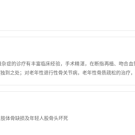
难杂症的诊疗有丰富临床经验，手术精湛，在断指再植、吻合血
有独到之处；对老年性退行性骨关节病，老年性骨质疏松的治疗
，肢体骨缺损及年轻人股骨头坏死