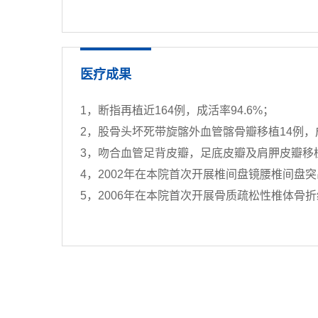
医疗成果
1，断指再植近164例，成活率94.6%；
2，股骨头坏死带旋髂外血管髂骨瓣移植14例，成
3，吻合血管足背皮瓣，足底皮瓣及肩胛皮瓣移植
4，2002年在本院首次开展椎间盘镜腰椎间盘
5，2006年在本院首次开展骨质疏松性椎体骨