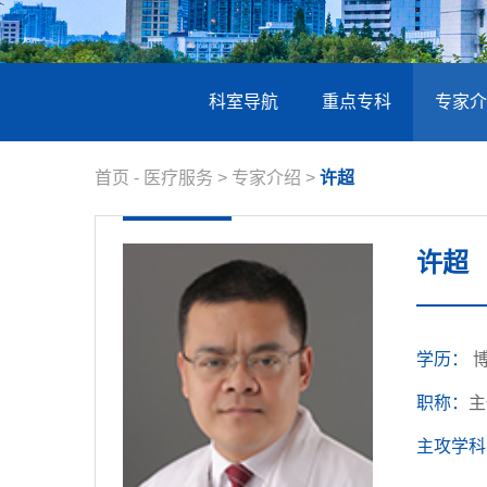
科室导航
重点专科
专家介
首页
-
医疗服务
>
专家介绍
>
许超
许超
学历：
职称：
主
主攻学科