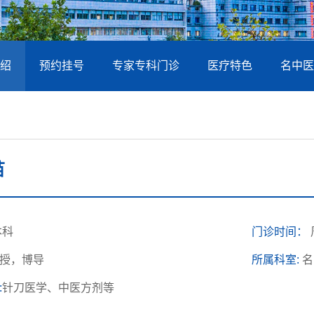
绍
预约挂号
专家专科门诊
医疗特色
名中医
苗
本科
门诊时间：
授，博导
所属科室:
名
:
针刀医学、中医方剂等