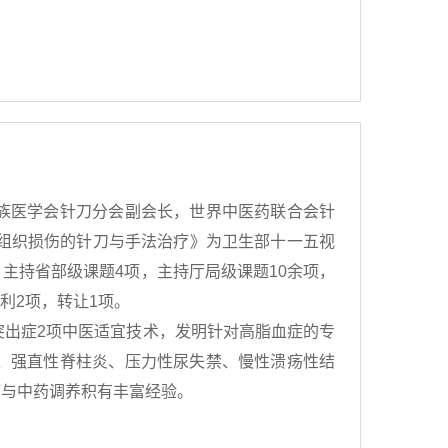
族医学会针刀分会副会长，世界中医药联合会针
组织损伤的针刀与手法治疗》为卫生部十一五视
主持省部级课题4项，主持厅局级课题10余项，
利2项，转让1项。
突出症2项中医适宜技术，发明针对高脂血症的专
、强直性脊柱炎、压力性尿失禁、慢性溃疡性结
疗与中药调养积有丰富经验。