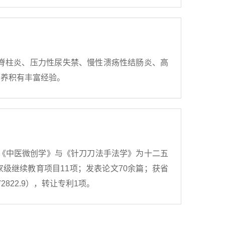
脊柱炎、压力性尿失禁、慢性溃疡性结肠炎、高
调养积有丰富经验。
《中医微创学》与《针刀刀法手法学》为十二五
级继续教育项目11项；发表论文70余篇；获省
72822.9），转让专利1项。