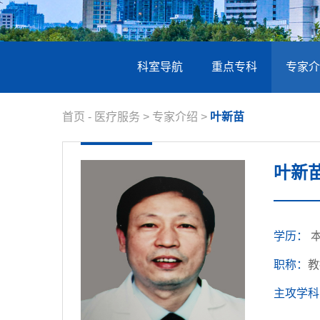
科室导航
重点专科
专家介
首页
-
医疗服务
>
专家介绍
>
叶新苗
叶新
学历：
职称：
教
主攻学科