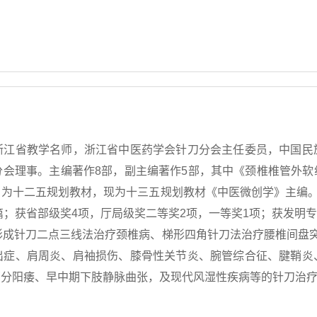
浙江省教学名师，浙江省中医药学会针刀分会主任委员，中国民
分会理事。主编著作8部，副主编著作5部，其中《颈椎椎管外软
为十二五规划教材，现为十三五规划教材《中医微创学》主编。
篇；获省部级奖4项，厅局级奖二等奖2项，一等奖1项；获发明专
形成针刀二点三线法治疗颈椎病、梯形四角针刀法治疗腰椎间盘
出症、肩周炎、肩袖损伤、膝骨性关节炎、腕管综合征、腱鞘炎
部分阳痿、早中期下肢静脉曲张，及现代风湿性疾病等的针刀治