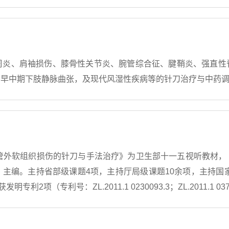
周炎、肩袖损伤、膝骨性关节炎、腕管综合征、腱鞘炎、强直性
、早中期下肢静脉曲张，及现代风湿性疾病等的针刀治疗与中药
椎管外软组织损伤的针刀与手法治疗》为卫生部十一五视听教材，
主编。主持省部级课题4项，主持厅局级课题10余项，主持国家
项（专利号：ZL.2011.1 0230093.3；ZL.2011.1 03